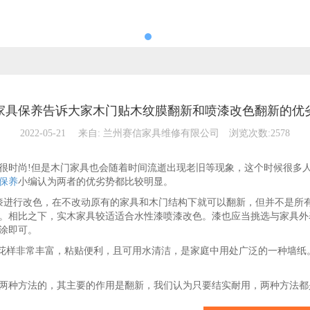
家具保养告诉大家木门贴木纹膜翻新和喷漆改色翻新的优
2022-05-21
来自:
兰州赛信家具维修有限公司
浏览次数:2578
时尚!但是木门家具也会随着时间流逝出现老旧等现象，这个时候很多人
保养
小编认为两者的优劣势都比较明显。
进行改色，在不改动原有的家具和木门结构下就可以翻新，但并不是所有
。相比之下，实木家具较适适合水性漆喷漆改色。漆也应当挑选与家具外
涂即可。
花样非常丰富，粘贴便利，且可用水清洁，是家庭中用处广泛的一种墙纸
两种方法的，其主要的作用是翻新，我们认为只要结实耐用，两种方法都