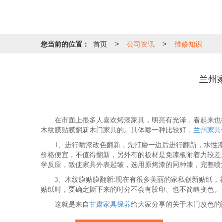
您当前的位置：
首页
公司资讯
维修知识
>
>
兰州
在市面上很多人喜欢烤漆家具，明亮有光泽，看起来也很
木纹膜贴膜翻新木门家具的。具体哪一种比较好，
兰州家具
1、进行喷漆改色翻新，先打磨一边后进行翻新，水性漆
价格便宜，不值得翻新，另外有的板材是免漆板附着力较差
学反应，致使家具外表起皱，选用原烤漆的同种漆，完整喷
3、木纹膜贴膜翻新:现在有很多美丽的家私创新贴纸，
贴纸时，要确定撕下来的时分不会有胶印、也不简略变色。
这就是来自
甘肃家具保养
给大家分享的关于木门改色的