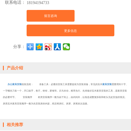
联系电话：
18194194733
留言咨询
更多信息
分享：
产品介绍
办公家具安装
组装流程： 准备工具：必要的安装工具需要提前为安装准备，常见的实木
家具安装
需要用到十字、
一字螺丝刀各一个，开口扳手，卷尺，铁钳，胶锤等。兵马未动，粮草先行。先准备好实木家具安装的工具，是家具安装
的必要环节。 安装顺序 柜类安装顺序一般为由下到上，由内到外，以免造成繁复拆装和柜头无处安放的情况。
床类实木家具安装顺序一般为先安装床的内架，然后将床杠、床屏、床尾依次连接。
相关推荐