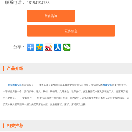
联系电话：
18194194733
留言咨询
更多信息
分享：
产品介绍
办公家具安装
组装流程： 准备工具：必要的安装工具需要提前为安装准备，常见的实木
家具安装
需要用到十字、
一字螺丝刀各一个，开口扳手，卷尺，铁钳，胶锤等。兵马未动，粮草先行。先准备好实木家具安装的工具，是家具安装
的必要环节。 安装顺序 柜类安装顺序一般为由下到上，由内到外，以免造成繁复拆装和柜头无处安放的情况。床
类实木家具安装顺序一般为先安装床的内架，然后将床杠、床屏、床尾依次连接。
相关推荐