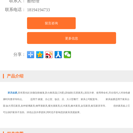
联系人：
蔡经理
联系电话：
18194194733
留言咨询
更多信息
分享：
产品介绍
家具贴膜
,具有透光好,轻微划痕修复,防火耐高温(226度),防辐射(石质家具),清洗方便、使用寿命长,符合现代人对绿色健
康时尚要求等特点。 适用于:家庭、办公室、饭店、店、大小型餐厅、家具公司配套等。 家具贴膜适用于家具台
面:如大理石家具,各种玻璃家具,钢琴漆家具,哑光漆家具,红木家具,橡木家具,金箔家具,银箔家具等等。 您的家具贴上它
可以保护家具不划伤、掉色以及外界损坏,同时也不影响您的家具美观效果。