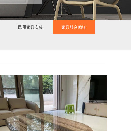
民用家具安装
家具灶台贴膜