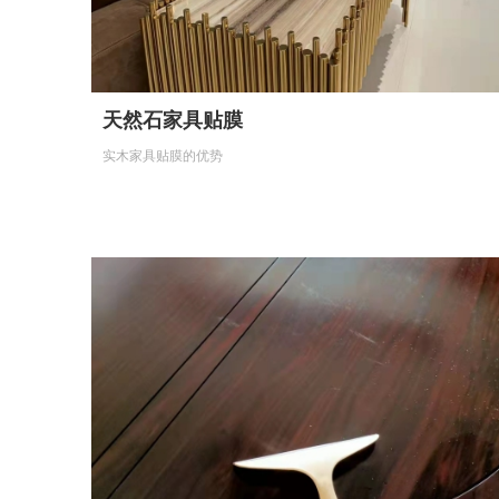
天然石家具贴膜
实木家具贴膜的优势